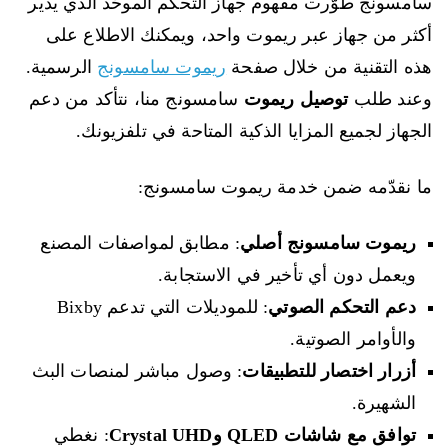
سامسونج طوّرت مفهوم جهاز التحكم الموحّد الذي يدير
أكثر من جهاز عبر ريموت واحد، ويمكنك الاطلاع على
هذه التقنية من خلال صفحة
ريموت سامسونج
الرسمية.
وعند طلب
توصيل ريموت
سامسونج منا، نتأكد من دعم
الجهاز لجميع المزايا الذكية المتاحة في تلفزيونك.
ما نقدّمه ضمن خدمة ريموت سامسونج:
ريموت سامسونج أصلي
: مطابق لمواصفات المصنع
ويعمل دون أي تأخير في الاستجابة.
دعم التحكم الصوتي
: للموديلات التي تدعم Bixby
والأوامر الصوتية.
أزرار اختصار للتطبيقات
: وصول مباشر لمنصات البث
الشهيرة.
توافق مع شاشات QLED وCrystal UHD
: نغطي