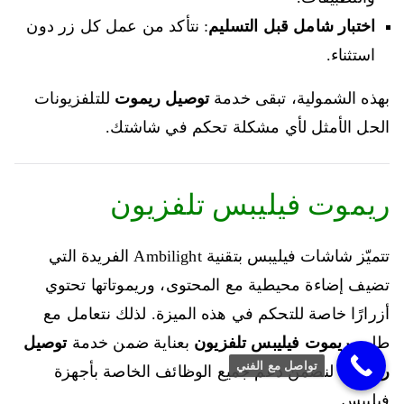
اختبار شامل قبل التسليم
: نتأكد من عمل كل زر دون
استثناء.
بهذه الشمولية، تبقى خدمة
توصيل ريموت
للتلفزيونات
الحل الأمثل لأي مشكلة تحكم في شاشتك.
ريموت فيليبس تلفزيون
تتميّز شاشات فيليبس بتقنية Ambilight الفريدة التي
تضيف إضاءة محيطية مع المحتوى، وريموتاتها تحتوي
أزرارًا خاصة للتحكم في هذه الميزة. لذلك نتعامل مع
طلب
ريموت فيليبس تلفزيون
بعناية ضمن خدمة
توصيل
تواصل مع الفني
ريموت
، لنضمن دعم جميع الوظائف الخاصة بأجهزة
فيليبس.