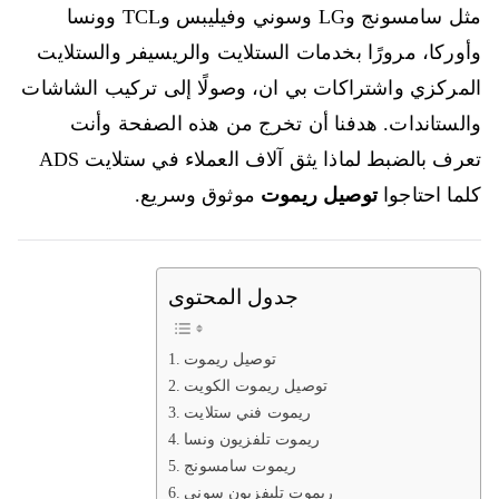
مثل سامسونج وLG وسوني وفيليبس وTCL وونسا
وأوركا، مرورًا بخدمات الستلايت والريسيفر والستلايت
المركزي واشتراكات بي ان، وصولًا إلى تركيب الشاشات
والستاندات. هدفنا أن تخرج من هذه الصفحة وأنت
تعرف بالضبط لماذا يثق آلاف العملاء في ستلايت ADS
كلما احتاجوا
توصيل ريموت
موثوق وسريع.
جدول المحتوى
توصيل ريموت
توصيل ريموت الكويت
ريموت فني ستلايت
ريموت تلفزيون ونسا
ريموت سامسونج
ريموت تليفزيون سوني