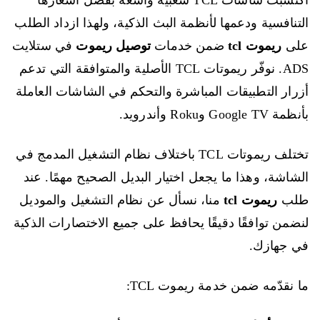
اكتسبت شاشات TCL شعبية واسعة بفضل أسعارها
التنافسية ودعمها لأنظمة البث الذكية، ولهذا ازداد الطلب
على
ريموت tcl
ضمن خدمات
توصيل ريموت
في ستلايت
ADS. نوفّر ريموتات TCL الأصلية والمتوافقة التي تدعم
أزرار التطبيقات المباشرة والتحكم في الشاشات العاملة
بأنظمة Google TV وRoku وأندرويد.
تختلف ريموتات TCL باختلاف نظام التشغيل المدمج في
الشاشة، وهذا ما يجعل اختيار البديل الصحيح مهمًا. عند
طلب
ريموت tcl
منا، نسأل عن نظام التشغيل والموديل
لنضمن توافقًا دقيقًا يحافظ على جميع الاختصارات الذكية
في جهازك.
ما نقدّمه ضمن خدمة ريموت TCL: