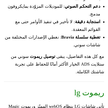
دعم التحكم الصوتي
: للموديلات المزوّدة بمايكروفون
مدمج.
استجابة دقيقة
: لا تأخير في تنفيذ الأوامر حتى مع
القوائم المعقدة.
تغطية سلسلة Bravia
: نغطي الإصدارات المختلفة من
شاشات سوني.
مع كل هذه التفاصيل، يبقى
توصيل ريموت
سوني من
ستلايت ADS الخيار الأكثر أمانًا للحفاظ على تجربة
شاشتك الكاملة.
ريموت lg
تأتي شاشات LG بنظام webOS المميّز وريموت Magic