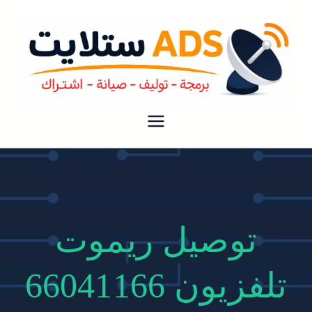
ستلايت ADS
افضل خدمة فني ستلايت رسيفر في
الكويت فك نقل تركيب صيانة لجميع
انواع دش الستلايت و الرسيفر بارخص
الاسعار
توصيل ريموت
تلفزيون 66041166