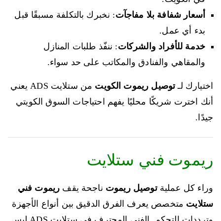
أسعار شفافة بلا مفاجآت
: نخبرك بالتكلفة مسبقًا قبل
بدء أي عمل.
خدمة للأفراد والشركات
: ننفّذ طلبات المنازل
والمقاهي والفنادق والمكاتب على حد سواء.
اختيارك لـ
توصيل ريموت الكويت
من ستلايت ADS يعني
أنك اخترت شريكًا محليًا يفهم احتياجات السوق الكويتي
جيدًا.
ريموت فني ستلايت
وراء كل عملية
توصيل ريموت
ناجحة يقف
ريموت فني
ستلايت
متخصص يعرف الفرق الدقيق بين أنواع الأجهزة
وترددات التحكم. الفني المحترف في ستلايت ADS ليس