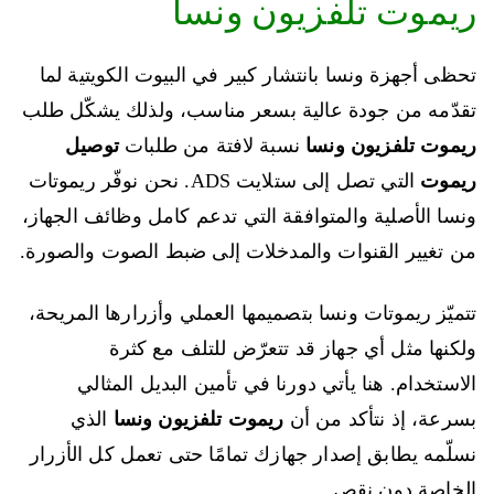
ريموت تلفزيون ونسا
تحظى أجهزة ونسا بانتشار كبير في البيوت الكويتية لما
تقدّمه من جودة عالية بسعر مناسب، ولذلك يشكّل طلب
ريموت تلفزيون ونسا
نسبة لافتة من طلبات
توصيل
ريموت
التي تصل إلى ستلايت ADS. نحن نوفّر ريموتات
ونسا الأصلية والمتوافقة التي تدعم كامل وظائف الجهاز،
من تغيير القنوات والمدخلات إلى ضبط الصوت والصورة.
تتميّز ريموتات ونسا بتصميمها العملي وأزرارها المريحة،
ولكنها مثل أي جهاز قد تتعرّض للتلف مع كثرة
الاستخدام. هنا يأتي دورنا في تأمين البديل المثالي
بسرعة، إذ نتأكد من أن
ريموت تلفزيون ونسا
الذي
نسلّمه يطابق إصدار جهازك تمامًا حتى تعمل كل الأزرار
الخاصة دون نقص.