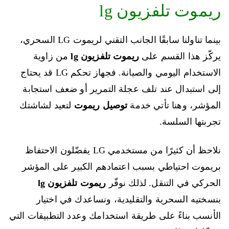
ريموت تلفزيون lg
بينما تناولنا سابقًا الجانب التقني لريموت LG السحري،
يركّز هذا القسم على
ريموت تلفزيون lg
من زاوية
الاستخدام اليومي والصيانة. فجهاز تحكم LG قد يحتاج
إلى استبدال عند تلف عجلة التمرير أو ضعف استجابة
المؤشر، وهنا تأتي خدمة
توصيل ريموت
لتعيد لشاشتك
تجربتها السلسة.
نلاحظ أن كثيرًا من مستخدمي LG يفضّلون الاحتفاظ
بريموت احتياطي بسبب اعتمادهم الكبير على المؤشر
الحركي في التنقل. لذلك نوفّر
ريموت تلفزيون lg
بنسختيه السحرية والتقليدية، ونساعدك في اختيار
الأنسب بناءً على طريقة استخدامك وعدد التطبيقات التي