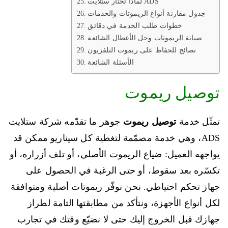
لماذا تختار ستلايت ADS
جدول مقارنة أنواع الريموتات والخدمات
خطوات طلب الخدمة في دقائق
صيانة الريموتات وحل الأعطال الشائعة
نصائح للحفاظ على ريموت التلفزيون
الأسئلة الشائعة
توصيل ريموت
تمثّل خدمة
توصيل ريموت
جوهر ما تقدّمه شركة ستلايت
ADS، وهي خدمة مصمّمة لتغطية كل سيناريو ممكن قد
يواجهه العميل: ضياع الريموت الأصلي، أو تلف أزراره، أو
تكسّره بعد سقوط، أو حتى الرغبة في الحصول على
جهاز تحكم احتياطي. نحن نوفّر ريموتات أصلية ومتوافقة
لكل أنواع الأجهزة، ونتأكد من مطابقتها التامة لطراز
جهازك قبل الخروج إليك حتى لا نضيّع وقتك في تجارب