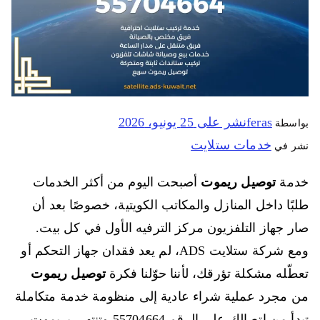
feras
نشر على
25 يونيو، 2026
بواسطة
خدمات ستلايت
نشر في
خدمة
توصيل ريموت
أصبحت اليوم من أكثر الخدمات
طلبًا داخل المنازل والمكاتب الكويتية، خصوصًا بعد أن
صار جهاز التلفزيون مركز الترفيه الأول في كل بيت.
ومع شركة ستلايت ADS، لم يعد فقدان جهاز التحكم أو
تعطّله مشكلة تؤرقك، لأننا حوّلنا فكرة
توصيل ريموت
من مجرد عملية شراء عادية إلى منظومة خدمة متكاملة
تبدأ من اتصالك على الرقم 55704664 وتنتهي بريموت