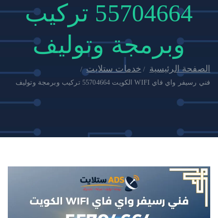
55704664 تركيب
وبرمجة وتوليف
الصفحة الرئيسية
خدمات ستلايت
فني رسيفر واي فاي WIFI الكويت 55704664 تركيب وبرمجة وتوليف