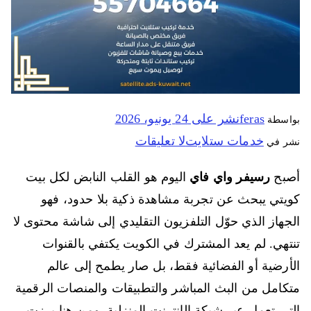
feras
نشر على
24 يونيو، 2026
بواسطة
خدمات ستلايت
لا تعليقات
نشر في
أصبح
رسيفر واي فاي
اليوم هو القلب النابض لكل بيت
كويتي يبحث عن تجربة مشاهدة ذكية بلا حدود، فهو
الجهاز الذي حوّل التلفزيون التقليدي إلى شاشة محتوى لا
تنتهي. لم يعد المشترك في الكويت يكتفي بالقنوات
الأرضية أو الفضائية فقط، بل صار يطمح إلى عالم
متكامل من البث المباشر والتطبيقات والمنصات الرقمية
التي تعمل عبر شبكة الإنترنت المنزلية. ومن هنا برزت