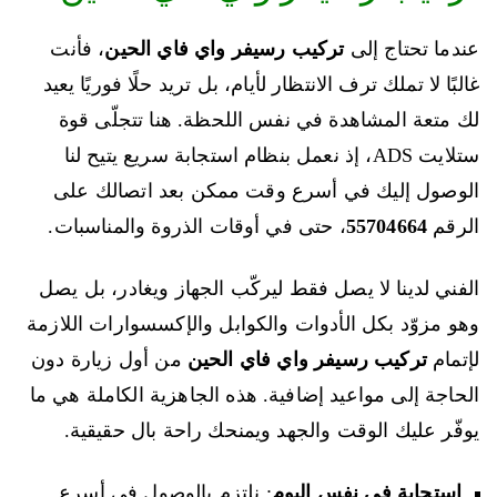
عندما تحتاج إلى
تركيب رسيفر واي فاي الحين
، فأنت
غالبًا لا تملك ترف الانتظار لأيام، بل تريد حلًا فوريًا يعيد
لك متعة المشاهدة في نفس اللحظة. هنا تتجلّى قوة
ستلايت ADS، إذ نعمل بنظام استجابة سريع يتيح لنا
الوصول إليك في أسرع وقت ممكن بعد اتصالك على
الرقم
55704664
، حتى في أوقات الذروة والمناسبات.
الفني لدينا لا يصل فقط ليركّب الجهاز ويغادر، بل يصل
وهو مزوّد بكل الأدوات والكوابل والإكسسوارات اللازمة
لإتمام
تركيب رسيفر واي فاي الحين
من أول زيارة دون
الحاجة إلى مواعيد إضافية. هذه الجاهزية الكاملة هي ما
يوفّر عليك الوقت والجهد ويمنحك راحة بال حقيقية.
استجابة في نفس اليوم
: نلتزم بالوصول في أسرع