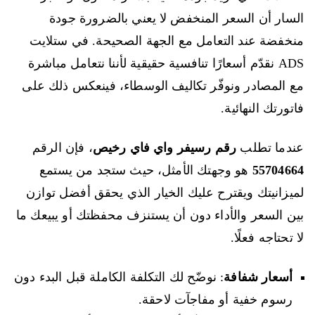
السار أن السعر المنخفض لا يعني بالضرورة جودة
منخفضة عند التعامل مع الجهة الصحيحة. في ستلايت
ADS نقدّم أسعارًا تنافسية حقيقية لأننا نتعامل مباشرة
مع المصادر ونوفّر تكاليف الوسطاء، فينعكس ذلك على
فاتورتك النهائية.
عندما تطلب
رقم رسيفر واي فاي رخيص
، فإن الرقم
55704664
هو وجهتك الأمثل، حيث ستجد من يستمع
لميزانيتك ويقترح عليك الخيار الذي يحقق أفضل توازن
بين السعر والأداء دون أن يستنزف محفظتك أو يبيعك ما
لا تحتاجه فعلًا.
أسعار شفافة
: نوضّح لك التكلفة الكاملة قبل البدء دون
رسوم خفية أو مفاجآت لاحقة.