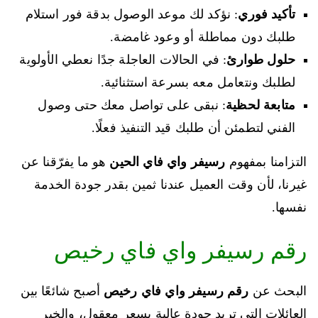
تأكيد فوري
: نؤكد لك موعد الوصول بدقة فور استلام
طلبك دون مماطلة أو وعود غامضة.
حلول طوارئ
: في الحالات العاجلة جدًا نعطي الأولوية
لطلبك ونتعامل معه بسرعة استثنائية.
متابعة لحظية
: نبقى على تواصل معك حتى وصول
الفني لتطمئن أن طلبك قيد التنفيذ فعلًا.
التزامنا بمفهوم
رسيفر واي فاي الحين
هو ما يفرّقنا عن
غيرنا، لأن وقت العميل عندنا ثمين بقدر جودة الخدمة
نفسها.
رقم رسيفر واي فاي رخيص
البحث عن
رقم رسيفر واي فاي رخيص
أصبح شائعًا بين
العائلات التي تريد جودة عالية بسعر معقول، والخبر