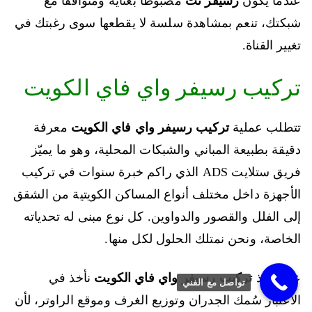
عندما يكون
رسيفر نت
مضبوطًا بعناية ومتوافقًا مع
شبكتك، تنعم بمشاهدة سلسة لا يقطعها سوى رغبتك في
تغيير القناة.
تركيب رسيفر واي فاي الكويت
تتطلب عملية
تركيب رسيفر واي فاي الكويت
معرفة
دقيقة بطبيعة المباني والشبكات المحلية، وهو ما يميّز
فريق ستلايت ADS الذي راكم خبرة سنوات في تركيب
الأجهزة داخل مختلف أنواع المساكن الكويتية من الشقق
إلى الفلل والقصور والدواوين. كل نوع مبنى له تحدياته
الخاصة، ونحن نمتلك الحلول لكل منها.
عند تنفيذ
تركيب رسيفر واي فاي الكويت
نأخذ في
تواصل مع الفني
الاعتبار سُمك الجدران وتوزيع الغرف وموقع الراوتر، لأن