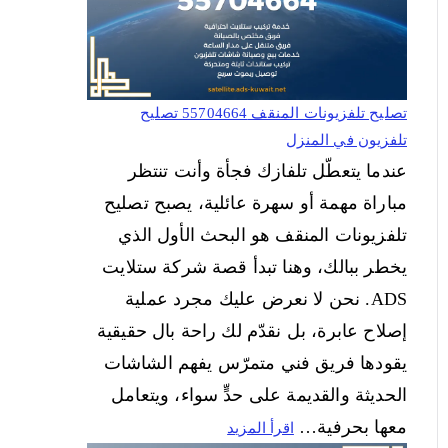
تصليح تلفزيونات المنقف 55704664 تصليح
تلفزيون في المنزل
عندما يتعطّل تلفازك فجأة وأنت تنتظر
مباراة مهمة أو سهرة عائلية، يصبح تصليح
تلفزيونات المنقف هو البحث الأول الذي
يخطر ببالك، وهنا تبدأ قصة شركة ستلايت
ADS. نحن لا نعرض عليك مجرد عملية
إصلاح عابرة، بل نقدّم لك راحة بال حقيقية
يقودها فريق فني متمرّس يفهم الشاشات
الحديثة والقديمة على حدٍّ سواء، ويتعامل
معها بحرفية…
اقرأ المزيد