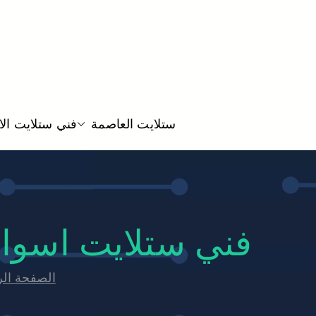
ستلايت العاصمة
فني ستلايت ال
فني ستلايت اسواق القرين 55704664
الصفحة الر