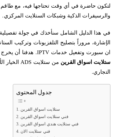
لتكون حاضرة في أي وقت تحتاجها فيه، مع طاقم ف
والرسيفرات الذكية وشبكات الستلايت المركزي.
في هذا الدليل الشامل سنأخذك في جولة تفصيلية 
الإشارة، مروراً بتصليح التلفزيونات وتركيب الستا
ان سبورت وتفعيل خدمات IPTV. هدفنا أن يخرج القارئ من هذه الصفحة وهو يعرف تماماً لماذا يُعد
ستلايت اسواق القرين
من ستلايت S
التجاري.
جدول المحتوى
ستلايت اسواق القرين
فني ستلايت اسواق القرين
فني ستلايت هندي اسواق القرين
فني ستلايت الان