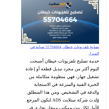
تصليح تلفزيونات خيطان 55704664 صيانة في
المنزل
خدمة تصليح تلفزيونات خيطان أصبحت
اليوم أكثر من مجرد تبديل قطعة أو إعادة
تشغيل جهاز، فهي منظومة متكاملة من
الخبرة الفنية والسرعة في الاستجابة
والدقة في التشخيص. ومن هذا المنطلق
وُلدت شركة ستلايت ADS لتكون المرجع
الأول لكل بيت ومكتب ومحل تجاري في