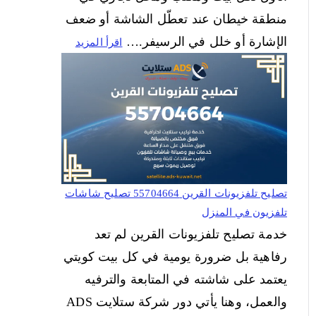
منطقة خيطان عند تعطّل الشاشة أو ضعف
الإشارة أو خلل في الرسيفر.…
اقرأ المزيد
تصليح تلفزيونات القرين 55704664 تصليح شاشات
تلفزيون في المنزل
خدمة تصليح تلفزيونات القرين لم تعد
رفاهية بل ضرورة يومية في كل بيت كويتي
يعتمد على شاشته في المتابعة والترفيه
والعمل، وهنا يأتي دور شركة ستلايت ADS