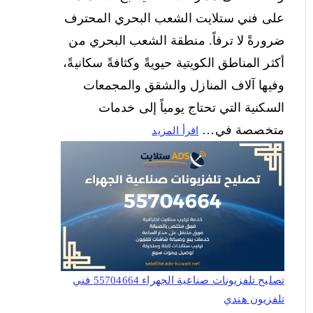
على فني ستلايت الشعب البحري المحترف
ضرورةً لا ترفاً. منطقة الشعب البحري من
أكثر المناطق الكويتية حيويةً وكثافةً سكانيةً،
وفيها آلاف المنازل والشقق والمجمعات
السكنية التي تحتاج يومياً إلى خدمات
متخصصة في…
اقرأ المزيد
تصليح تلفزيونات صناعية الجهراء 55704664 فني
تلفزيون هندي