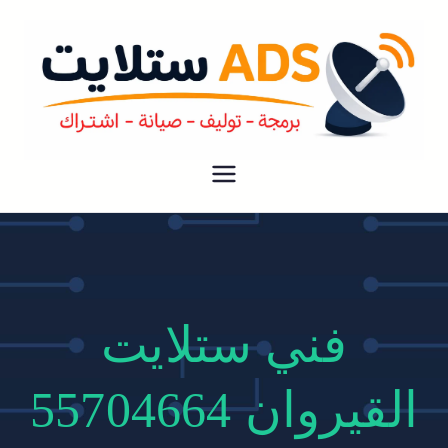
ستلايت ADS
افضل خدمة فني ستلايت رسيفر في
الكويت فك نقل تركيب صيانة لجميع
انواع دش الستلايت و الرسيفر بارخص
الاسعار
فني ستلايت
القيروان 55704664