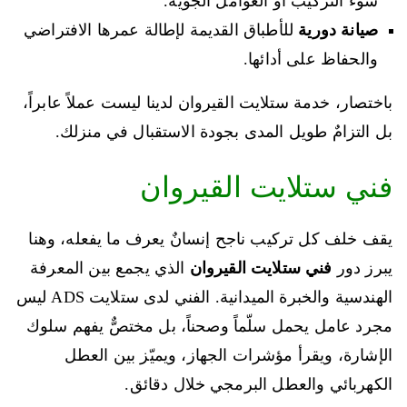
سوء التركيب أو العوامل الجوية.
صيانة دورية
للأطباق القديمة لإطالة عمرها الافتراضي
والحفاظ على أدائها.
باختصار، خدمة ستلايت القيروان لدينا ليست عملاً عابراً،
بل التزامٌ طويل المدى بجودة الاستقبال في منزلك.
فني ستلايت القيروان
يقف خلف كل تركيب ناجح إنسانٌ يعرف ما يفعله، وهنا
يبرز دور
فني ستلايت القيروان
الذي يجمع بين المعرفة
الهندسية والخبرة الميدانية. الفني لدى ستلايت ADS ليس
مجرد عامل يحمل سلّماً وصحناً، بل مختصٌّ يفهم سلوك
الإشارة، ويقرأ مؤشرات الجهاز، ويميّز بين العطل
الكهربائي والعطل البرمجي خلال دقائق.