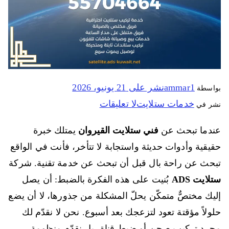
ammar1
نشر على
21 يونيو، 2026
بواسطة
خدمات ستلايت
لا تعليقات
نشر في
عندما تبحث عن
فني ستلايت القيروان
يمتلك خبرة
حقيقية وأدوات حديثة واستجابة لا تتأخر، فأنت في الواقع
تبحث عن راحة بال قبل أن تبحث عن خدمة تقنية. شركة
ستلايت ADS
بُنيت على هذه الفكرة بالضبط: أن يصل
إليك مختصٌّ متمكّن يحلّ المشكلة من جذورها، لا أن يضع
حلولاً مؤقتة تعود لتزعجك بعد أسبوع. نحن لا نقدّم لك
مجرد تركيب صحن أو ضبط قناة، بل نقدّم منظومة