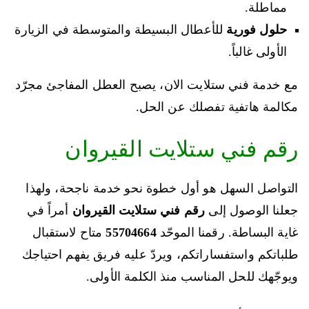
مماطلة.
حلول فورية
للأعطال البسيطة والمتوسطة في الزيارة
الأولى غالباً.
مع خدمة فني ستلايت الان، يصبح العطل المفاجئ مجرّد
مكالمة هاتفية تفصلك عن الحل.
رقم فني ستلايت القيروان
التواصل السهل هو أول خطوة نحو خدمة ناجحة، ولهذا
جعلنا الوصول إلى
رقم فني ستلايت القيروان
أمراً في
غاية البساطة. رقمنا الموحّد
55704664
متاح لاستقبال
طلباتكم واستفساراتكم، ويردّ عليه فريق يفهم احتياجك
ويوجّهك للحل المناسب منذ الكلمة الأولى.