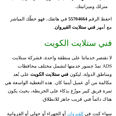
منزلك وميزانيتك.
احفظ الرقم
55704664
في هاتفك، فهو خطّك المباشر
مع أمهر
فني ستلايت القيروان
.
فني ستلايت الكويت
لا تقتصر خدماتنا على منطقة واحدة، فشركة ستلايت
ADS تمدّ جسور خدمتها لتشمل مختلف محافظات
ومناطق الدولة، ليكون
فني ستلايت الكويت
على بُعد
مكالمة من أي عميل أينما كان. هذه التغطية الواسعة هي
ثمرة فريق كبير موزّع بذكاء على الخريطة، بحيث يكون
هناك دائماً فني قريب جاهز للانطلاق.
سواء كنت في
القيروان
أو الجهراء أو حولي أو الفروانية