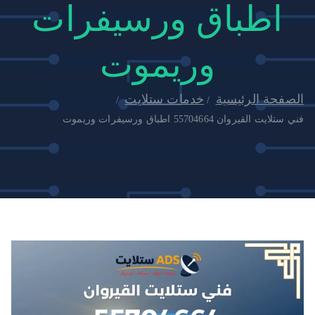
اطباق ورسيفرات
وريموت
الصفحة الرئيسية
خدمات ستلايت
فني ستلايت القيروان 55704664 اطباق ورسيفرات وريموت