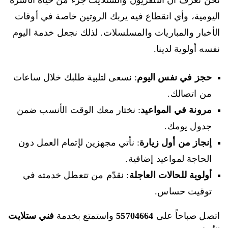
نحن نعرف أن التلفزيون والستلايت جزء من حياة الأسرة
اليومية، وأي انقطاع فيه يربك الروتين خاصة في أوقات
الأخبار والمباريات والمسلسلات. لذلك نجعل خدمة اليوم
نفسه أولوية لدينا.
حجز في نفس اليوم
: نسعى لتلبية طلبك خلال ساعات
من اتصالك.
مرونة في المواعيد
: نختار معك الوقت الأنسب ضمن
جدول يومك.
إنجاز من أول زيارة
: نأتي مجهزين لإتمام العمل دون
الحاجة لمواعيد إضافية.
أولوية للحالات العاجلة
: نقدّم من تتعطل خدمته في
توقيت حساس.
اتصل صباحاً على
55704664
واستمتع بخدمة
فني ستلايت