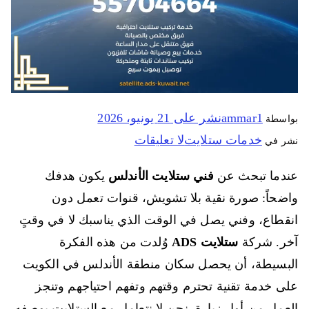
ammar1
نشر على
21 يونيو، 2026
بواسطة
خدمات ستلايت
لا تعليقات
نشر في
عندما تبحث عن
فني ستلايت الأندلس
يكون هدفك
واضحاً: صورة نقية بلا تشويش، قنوات تعمل دون
انقطاع، وفني يصل في الوقت الذي يناسبك لا في وقتٍ
آخر. شركة
ستلايت ADS
وُلدت من هذه الفكرة
البسيطة، أن يحصل سكان منطقة الأندلس في الكويت
على خدمة تقنية تحترم وقتهم وتفهم احتياجهم وتنجز
العمل من أول زيارة. نحن لا نتعامل مع الستلايت بوصفه