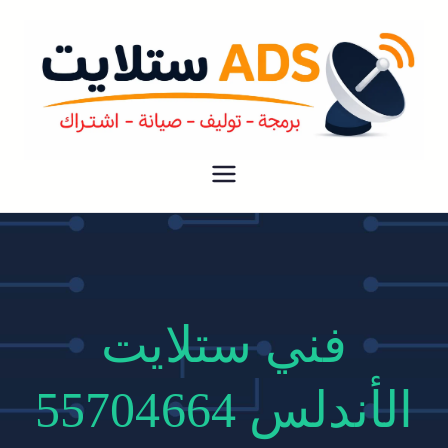
ستلايت ADS
افضل خدمة فني ستلايت رسيفر في
الكويت فك نقل تركيب صيانة لجميع
انواع دش الستلايت و الرسيفر بارخص
الاسعار
فني ستلايت
الأندلس 55704664