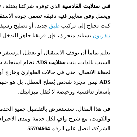
فني ستلايت القادسية
الذي توفره شركتنا يختلف تم
ويعمل وفق معايير فنية دقيقة تضمن جودة الاستقب
كنت تحتاج إلى تركيب
طبق
جديد، أو تصليح رسيف
تلفزيون
بستاند متحرك، فإن فريقنا جاهز للتدخل
نعلم تماماً أن توقف الاستقبال أو تعطل الرسيفر ف
السبب بالذات، بنت
ستلايت ADS
نظام استجابة 
لحظة الاتصال، حتى في حالات الطوارئ وخارج أو
ADS
ليس مجرد شخص يُصلح العطل، بل هو خبير
بأسعار تنافسية ورخيصة لا تُثقل ميزانيتك.
في هذا المقال، سنستعرض بالتفصيل جميع الخدما
والكويت، مع شرح وافٍ لكل خدمة ومدى الاحترافية
الشركة، اتصل على الرقم
55704664
.