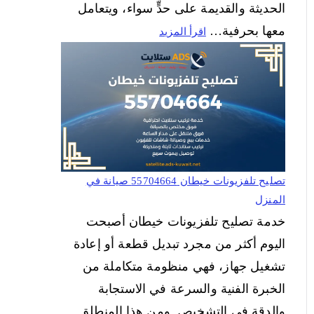
الحديثة والقديمة على حدٍّ سواء، ويتعامل
معها بحرفية…
اقرأ المزيد
تصليح تلفزيونات خيطان 55704664 صيانة في
المنزل
خدمة تصليح تلفزيونات خيطان أصبحت
اليوم أكثر من مجرد تبديل قطعة أو إعادة
تشغيل جهاز، فهي منظومة متكاملة من
الخبرة الفنية والسرعة في الاستجابة
والدقة في التشخيص. ومن هذا المنطلق