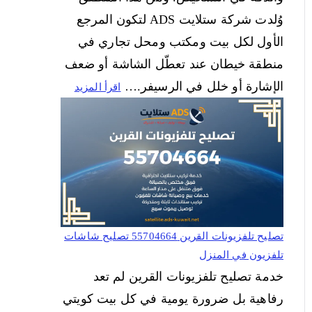
وُلدت شركة ستلايت ADS لتكون المرجع
الأول لكل بيت ومكتب ومحل تجاري في
منطقة خيطان عند تعطّل الشاشة أو ضعف
الإشارة أو خلل في الرسيفر.…
اقرأ المزيد
تصليح تلفزيونات القرين 55704664 تصليح شاشات
تلفزيون في المنزل
خدمة تصليح تلفزيونات القرين لم تعد
رفاهية بل ضرورة يومية في كل بيت كويتي