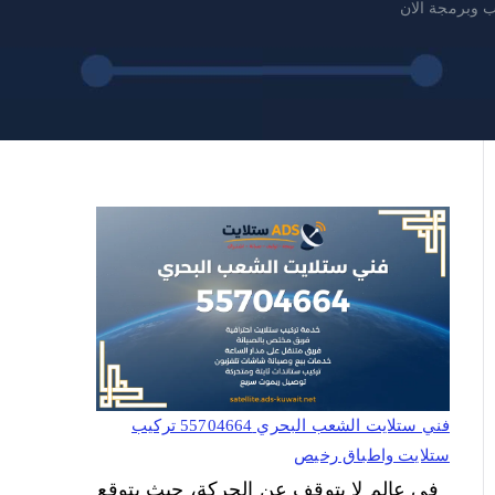
فني ستلايت الشعب البحري 55704664 تركيب
ستلايت واطباق رخيص
في عالم لا يتوقف عن الحركة، حيث يتوقع