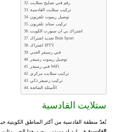
رقم فني تصليح ستلايت
تركيب ستلايت القادسية
توصيل ريموت تلفزيون
تركيب ستاند تلفزيون
اشتراك بي ان سبورت الكويت
تجديد اشتراك Bein Sport
اشتراك IPTV
فني رسيفر الجني
توصيل ريموت رسيفر
فني رسيفر WiFi
تركيب ستلايت مركزي
تركيب رسيفر ذكي
الأسئلة الشائعة
ستلايت القادسية
تُعدّ منطقة القادسية من أكثر المناطق الكويتية
القادسية
في ازدياد مستمر. يضم هذا الحي مئات ال