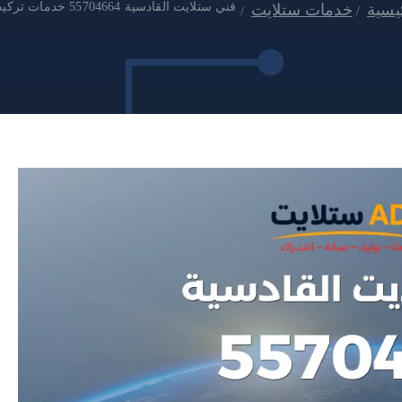
فني ستلايت القادسية 55704664 خدمات تركيب وبرمجة الان
يسية
خدمات ستلايت