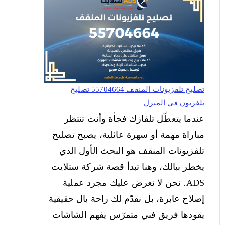
تصليح تلفزيونات المنقف 55704664 تصليح
تلفزيون في المنزل
عندما يتعطّل تلفازك فجأة وأنت تنتظر
مباراة مهمة أو سهرة عائلية، يصبح تصليح
تلفزيونات المنقف هو البحث الأول الذي
يخطر ببالك، وهنا تبدأ قصة شركة ستلايت
ADS. نحن لا نعرض عليك مجرد عملية
إصلاح عابرة، بل نقدّم لك راحة بال حقيقية
يقودها فريق فني متمرّس يفهم الشاشات