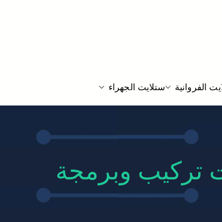
لكويت فك نقل تركيب صيانة لجميع انواع دش الستلايت و
ت الفروانية
ستلايت الجهراء
لرسيفر بارخص الاسعار
ادسية 55704664 خدمات تركيب وبرمجة