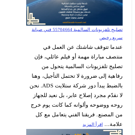
تصليح تلفزيونات السالمية 55704664 فني صيانة
سريع رخيص
عندما تتوقف شاشتك عن العمل في
منتصف مباراة مهمة أو فيلم عائلي، فإن
تصليح تلفزيونات السالمية يتحول من
رفاهية إلى ضرورة لا تحتمل التأجيل، وهنا
بالضبط يبدأ دور شركة ستلايت ADS. نحن
لا نقدّم مجرد إصلاح عابر، بل نعيد للجهاز
روحه ووضوحه وألوانه كما كانت يوم خرج
من المصنع. فريقنا الفني يتعامل مع كل
علامة…
اقرأ المزيد